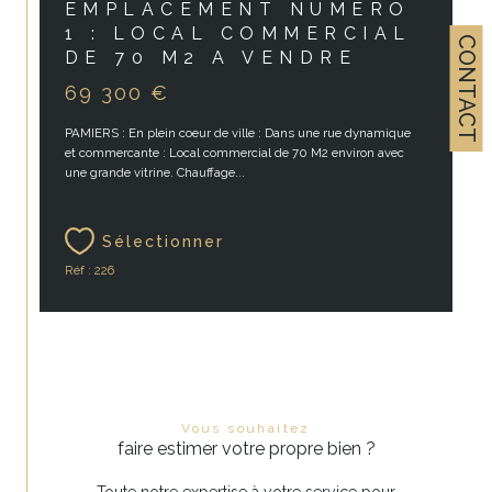
EMPLACEMENT NUMÉRO
1 : LOCAL COMMERCIAL
CONTACT
DE 70 M2 A VENDRE
69 300 €
PAMIERS : En plein coeur de ville : Dans une rue dynamique
et commercante : Local commercial de 70 M2 environ avec
une grande vitrine. Chauffage...
Sélectionner
Réf : 226
Vous souhaitez
faire estimer votre propre bien ?
Toute notre expertise à votre service pour