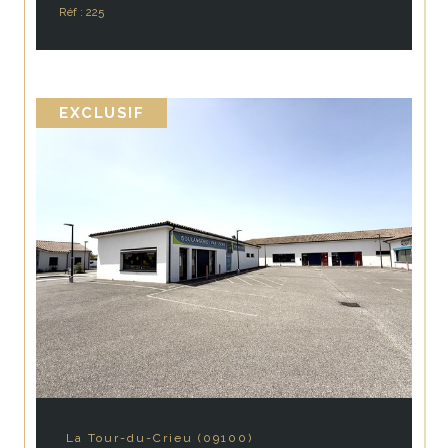
Réf : 225
EXCLUSIF
La Tour-du-Crieu (09100)