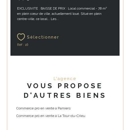
EXCLUSIVITE : BAISSE DE PRIX : Local commercial - 78 m²
en plein cœur de ville, actuellement loué. Situé en plein
centre-ville, ce local... Les...
Sélectionner
Réf : 16
L'agence
VOUS PROPOSE
D'AUTRES BIENS
Commerce pro en vente à Pamiers
Commerce pro en vente à La Tour-du-Crieu