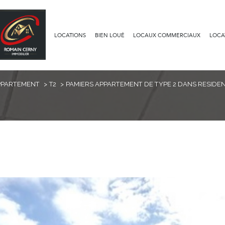
LOCATIONS
BIEN LOUÉ
LOCAUX COMMERCIAUX
LOCA
Voir les
1
annonces
PPARTEMENT
T2
PAMIERS APPARTEMENT DE TYPE 2 DANS RESIDEN
uer
Estimer
année
1
LOCALISATION
LOYER
nnée
rs
2 Pièces