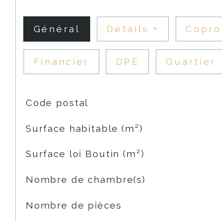
Général
Détails +
Copro
Financier
DPE
Quartier
TRAD_SIROCCO_Caracteristique
Valeurs
Code postal
Surface habitable (m²)
Surface loi Boutin (m²)
Nombre de chambre(s)
Nombre de pièces