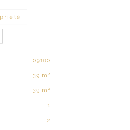
priété
09100
39 m²
39 m²
1
2