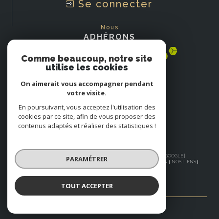
Se connecter
Nous
ADHÉRONS
Comme beaucoup, notre site
utilise les cookies
On aimerait vous accompagner pendant
votre visite.
En poursuivant, vous acceptez l'utilisation des
cookies par ce site, afin de vous proposer des
contenus adaptés et réaliser des statistiques !
© 2026 | TOUS DROITS RÉSERVÉS | TRADUCTION POWERED BY GOOGLE |
PARAMÉTRER
NOS HONORAIRES
PLAN DU SITE
MENTIONS LÉGALES
ADMIN
NOS LIENS
POLITIQUE RGPD
COOKIES
TOUT ACCEPTER