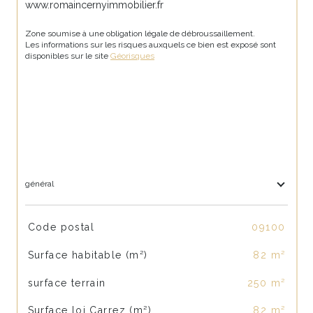
www.romaincernyimmobilier.fr
Zone soumise à une obligation légale de débroussaillement.
Les informations sur les risques auxquels ce bien est exposé sont 
disponibles sur le site 
Géorisques
général
TRAD_SIROCCO_Caracteristique
Valeurs
Code postal
09100
Surface habitable (m²)
82 m²
surface terrain
250 m²
Surface loi Carrez (m²)
82 m²