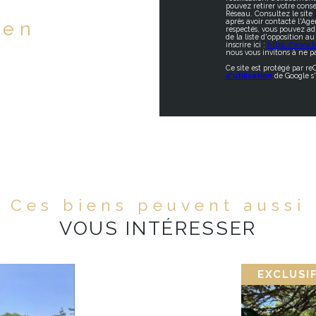
pouvez retirer votre con
Réseau. Consultez le site
après avoir contacté l'Age
ien
respectés, vous pouvez ad
de la liste d'opposition 
inscrire ici :
https://www.bl
nous vous invitons à ne pa
Ce site est protégé par r
d'utilisation
de Google s'
Ces biens peuvent aussi
VOUS INTÉRESSER
EXCLUSI