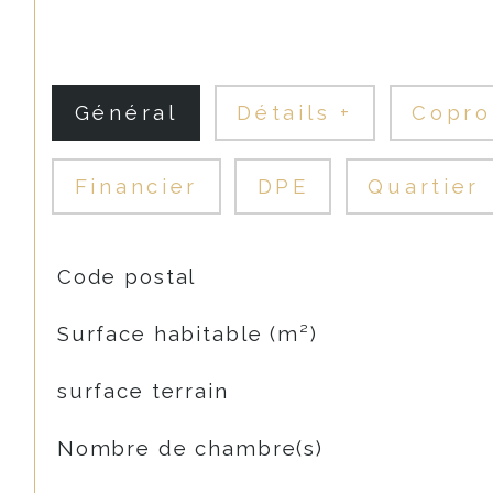
Général
Détails +
Copro
Financier
DPE
Quartier
TRAD_SIROCCO_Caracteristique
Valeurs
Code postal
Surface habitable (m²)
surface terrain
Nombre de chambre(s)