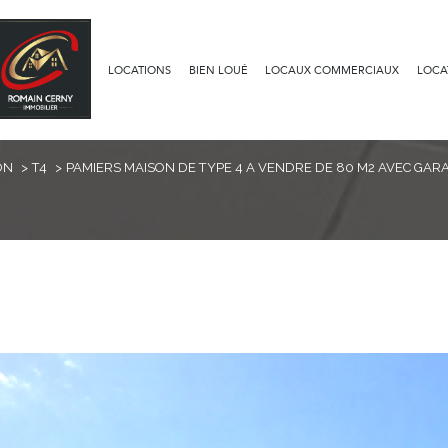
LOCATIONS
BIEN LOUÉ
LOCAUX COMMERCIAUX
LOCA
Voir les
9
annonces
ON
T4
PAMIERS MAISON DE TYPE 4 A VENDRE DE 80 M2 AVEC GAR
uer
Estimer
1
LOCALISATION
BUDGET
nnée
4 Pièces