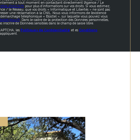
sentement à tout moment en contactant directement l’Agence / Le
https://cnil.fr/fr
pour plus d’informations sur vos droits. Si vous estimez,
nce / le Réseau, que vos droits « Informatique et Libertés » ne sont pas
resser une réclamation à la CNIL. Nous vous informons de l’existence
au démarchage téléphonique « Bloctel », sur laquelle vous pouvez vous
octel.gouv.fr
. Dans le cadre de la protection des Données personnelles,
s inscrire de Données sensibles dans le champ de saisie libre.
eCAPTCHA, les
Politiques de Confidentialité
et es
Conditions
appliquent.
F