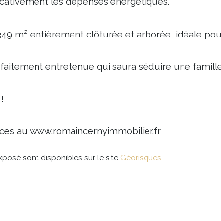
icativement les dépenses énergétiques.
49 m² entièrement clôturée et arborée, idéale pour p
aitement entretenue qui saura séduire une famille 
!
ces au www.romaincernyimmobilier.fr
xposé sont disponibles sur le site 
Géorisques