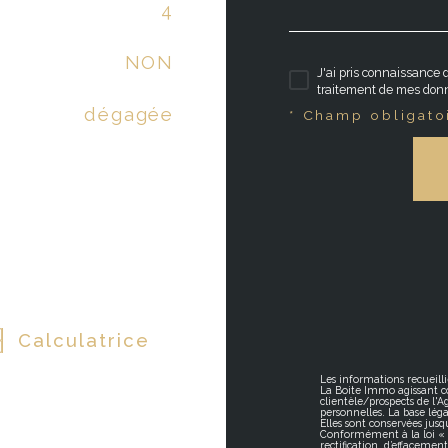
4
NON
J'ai pris connaissance d
traitement de mes donn
dégagée
* Champ obligato
Calculatrice
Les informations recueilli
La Boite Immo agissant c
clientèle/prospects de l'
personnelles. La base léga
Elles sont conservées jus
Conformément à la loi « in
rectification, d’effacemen