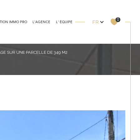
Langue
0
FR
TION IMMO PRO
L'AGENCE
L' ÉQUIPE
AGE SUR UNE PARCELLE DE 349 M2
Filtrer
Réinitialiser les filtres