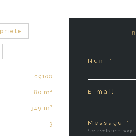
priété
Nom *
09100
E-mail *
80 m²
349 m²
Message *
3