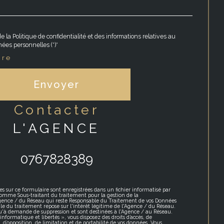
e la Politique de confidentialité et des informations relatives au
ées personnelles (*)*
ire
Envoyer
contacter
L'AGENCE
0767828389
es sur ce formulaire sont enregistrées dans un fichier informatisé par
omme Sous-traitant du traitement pour la gestion de la
Agence / du Réseau qui reste Responsable du Traitement de vos Données
le du traitement repose sur l'intérêt légitime de l'Agence / du Réseau.
qu'à demande de suppression et sont destinées à l'Agence / au Réseau.
formatique et libertés », vous disposez des droits d’accès, de
t, d’opposition, de limitation et de portabilité de vos données. Vous