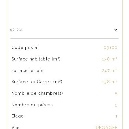
général
TRAD_SIROCCO_Caracteristique
Valeurs
Code postal
09100
Surface habitable (m²)
138 m²
surface terrain
247 m²
Surface loi Carrez (m²)
138 m²
Nombre de chambre(s)
5
Nombre de pièces
5
Etage
1
Vue
DEGAGEE