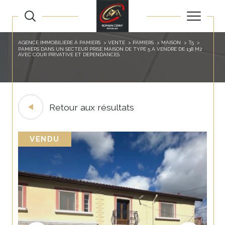
AGENCE IMMOBILIÈRE À PAMIERS
VENTE
PAMIERS
MAISON
T5
PAMIERS DANS UN SECTEUR PRISE MAISON DE TYPE 5 A VENDRE DE 138 M2
AVEC COUR PRIVATIVE ET DEPENDANCES
Retour aux résultats
VENDU