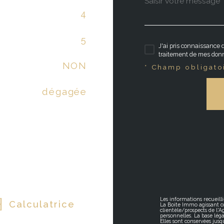
4
5
J'ai pris connaissance d
traitement de mes donn
NON
* Champ obligato
dégagée
Les informations recueilli
Calculatrice
La Boite Immo agissant c
clientèle/prospects de l'
personnelles. La base léga
Elles sont conservées jus