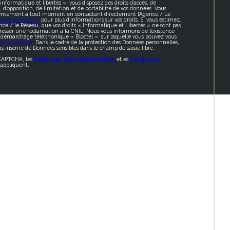
formatique et libertés », vous disposez des droits d’accès, de
t, d’opposition, de limitation et de portabilité de vos données. Vous
sentement à tout moment en contactant directement l’Agence / Le
https://cnil.fr/fr
pour plus d’informations sur vos droits. Si vous estimez,
nce / le Réseau, que vos droits « Informatique et Libertés » ne sont pas
resser une réclamation à la CNIL. Nous vous informons de l’existence
au démarchage téléphonique « Bloctel », sur laquelle vous pouvez vous
octel.gouv.fr
. Dans le cadre de la protection des Données personnelles,
s inscrire de Données sensibles dans le champ de saisie libre.
eCAPTCHA, les
Politiques de Confidentialité
et es
Conditions
appliquent.