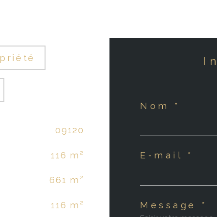
priété
Nom *
09120
116 m²
E-mail *
661 m²
Message *
116 m²