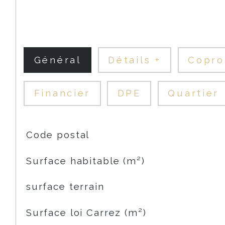
Général
Détails +
Copro
Financier
DPE
Quartier
TRAD_SIROCCO_Caracteristique
Valeurs
Code postal
Surface habitable (m²)
surface terrain
Surface loi Carrez (m²)