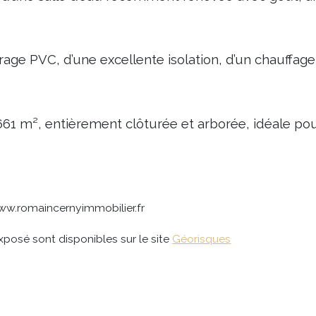
rage PVC, d’une excellente isolation, d’un chauffag
1 m², entièrement clôturée et arborée, idéale pour 
ww.romaincernyimmobilier.fr
xposé sont disponibles sur le site 
Géorisques