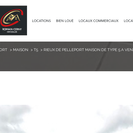
LOCATIONS
BIEN LOUÉ
LOCAUX COMMERCIAUX
LOCA
Voir les
1
annonces
PORT
MAISON
T5
RIEUX DE PELLEPORT MAISON DE TYPE 5 A VEN
uer
Estimer
1
LOCALISATION
BUDGET
nnée
lleport
5 Pièces