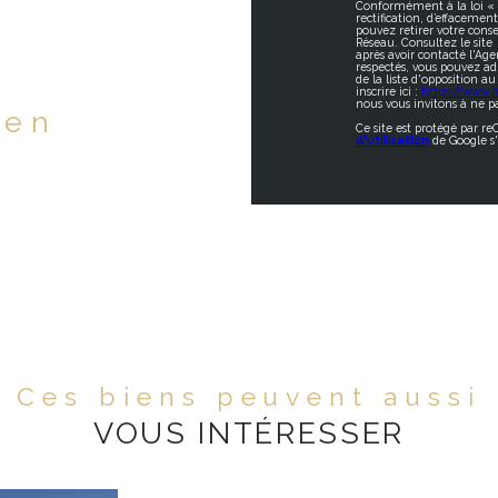
Conformément à la loi « in
rectification, d’effacemen
pouvez retirer votre con
Réseau. Consultez le site
après avoir contacté l'Age
respectés, vous pouvez ad
de la liste d'opposition 
inscrire ici :
https://www.bl
nous vous invitons à ne pa
ien
Ce site est protégé par r
d'utilisation
de Google s'
Ces biens peuvent aussi
VOUS INTÉRESSER