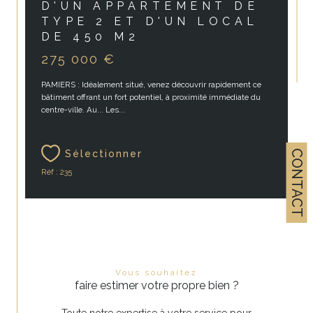
D'UN APPARTEMENT DE
TYPE 2 ET D'UN LOCAL
DE 450 M2
275 000 €
PAMIERS : Idéalement situé, venez découvrir rapidement ce
bâtiment offrant un fort potentiel, à proximité immédiate du
centre-ville. Au... Les...
CONTACT
Sélectionner
Réf : 235
Vous souhaitez
faire estimer votre propre bien ?
Toute notre expertise à votre service pour